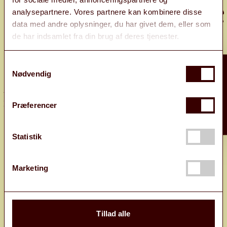
analysepartnere. Vores partnere kan kombinere disse
data med andre oplysninger, du har givet dem, eller som
de har indsamlet fra din brug af deres tjenester.
Samtykkevalg
WANT 10% OFF?
INFO
SOCIALS
Nødvendig
ABOUT US
FACEBOOK
EDITORIALS
INSTAGRAM
Præferencer
JOURNAL
TIKTOK
CAREER
YOUTUBE
Statistik
CONTACT
LINKEDIN
IMAGEBANK
Marketing
SERVICE
SAY HI
Tillad alle