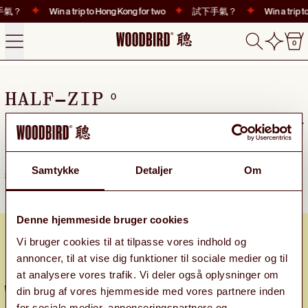
手氣？
Win a trip to Hong Kong for two
試下手氣？
Win a trip t
Menu
Search
0
0
0
HALF-ZIP
0 products
Sort
Samtykke
Detaljer
Om
Sorry, there are no products in this collection.
Denne hjemmeside bruger cookies
Vi bruger cookies til at tilpasse vores indhold og
annoncer, til at vise dig funktioner til sociale medier og til
at analysere vores trafik. Vi deler også oplysninger om
din brug af vores hjemmeside med vores partnere inden
for sociale medier, annonceringspartnere og